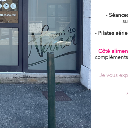
-
Séance
su
-
Pilates aéri
Côté alimen
compléments 
Je vous exp