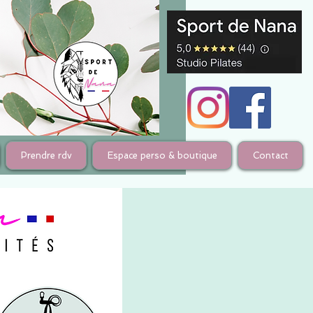
Prendre rdv
Espace perso & boutique
Contact