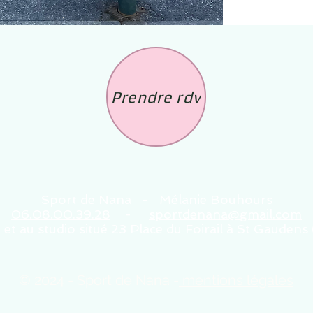
Prendre rdv
Sport de Nana - Mélanie Bouhours
06.08.00.39.28
-
sportdenana@gmail.com
 et au studio situé 23 Place du Foirail à St Gauden
© 2024 - Sport de Nana -
mentions légales