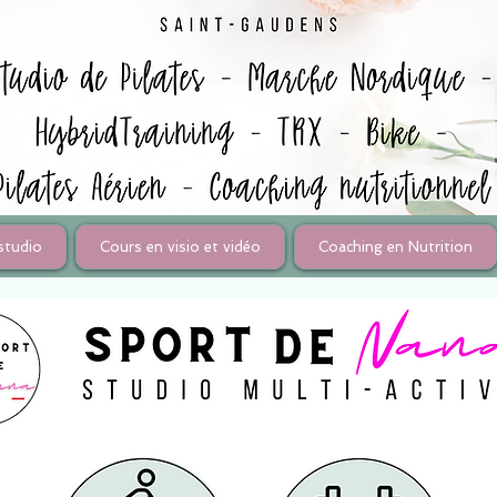
studio
Cours en visio et vidéo
Coaching en Nutrition