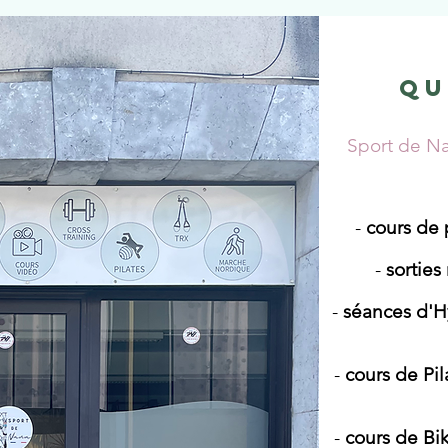
qu
Sport de N
-
cours de 
-
sortie
-
séances d'H
-
cours de Pil
-
cours de Bi